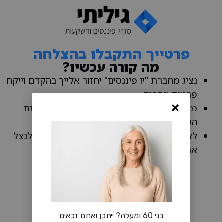
פרטייך התקבלו בהצלחה
מה קורה עכשיו?
נציג מחברת "יו פיננסים" יחזור אלייך בהקדם וייקח
פרטים נוספים
מתכנן פיננסי יבדוק את ניצול הזכויות והטבות
המס שלך
לאחר מכן, ייצור איתך קשר ויסביר לך כיצד לנצל
את ההטבות
בני 60 ומעלה? ייתכן ואתם זכאים