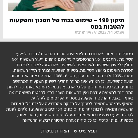
תיקון 190 – שימוש בכוח של חסכון והשקעות
להטבות במס
אוגוסט 14, 2023
אין תגובות
דיסקליימר: אתר ו/או חברת גיליתי אינה סוכנות לביטוח / חברה לייעוץ
השקעות . התכנים ו/או הפרסומים לעיל אינם מהווים ייעוץ השקעות ו/או
תחליף לייעוץ השקעות ו/או הצעה להשקעה ו/או הצעה לציבור לפי חוק
הסדרת העיסוק בייעוץ השקעות, בשיווק השקעות ובניהול תיקי השקעות,
תשנ"ה-1995 ולפי חוק ניירות ערך, תשכ"ח-1968. המידע באתר אינו מהווה
הצעה להשקעה, וכן המידע אינו מהווה תחליף לשיווק השקעות המתחשב
בנתונים ובצרכים המיוחדים של כל אדם. אין במידע המובא באתר כדי להוות
התחייבות לתשואה עודפת ואין בתשואות העבר בכדי להבטיח תשואה דומה
בעתיד. בקבלת החלטת השקעה במסגרת הפרסומים לעיל, על
המשקיעים/המשתמשים לסמוך על בדיקה שהתבצעה על ידם בלבד אודות
ההשקעה ותנאיה, לרבות יתרונות וסיכונים הכרוכים בהשקעה, ועליהם לפנות
לקבלת ייעוץ מיועצים מתאימים בנוגע לסוגיות משפטיות, חשבונאיות,
כספיות, ענייני מיסוי וכן כל סוגיה אחרת הקשורה לביצוע ההשקעה
תנאי שימוש
הצהרת נגישות